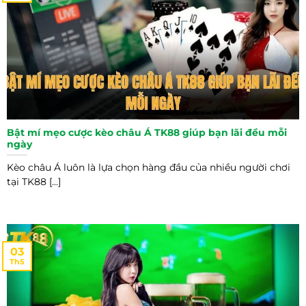
Bật mí mẹo cược kèo châu Á TK88 giúp bạn lãi đều mỗi
ngày
Kèo châu Á luôn là lựa chọn hàng đầu của nhiều người chơi
tại TK88 [...]
03
Th5