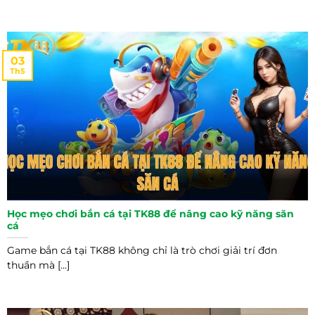
03
Th5
Học mẹo chơi bắn cá tại TK88 để nâng cao kỹ năng săn
cá
Game bắn cá tại TK88 không chỉ là trò chơi giải trí đơn
thuần mà [...]