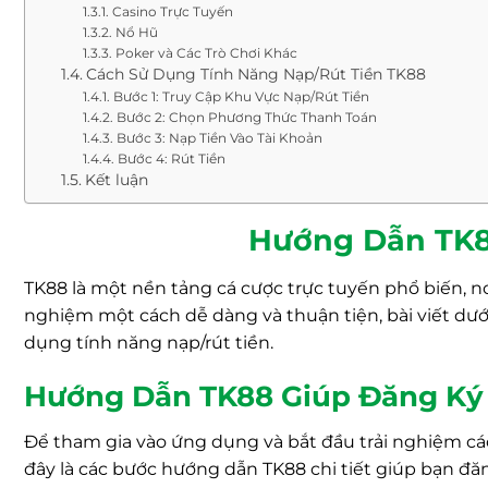
Casino Trực Tuyến
Nổ Hũ
Poker và Các Trò Chơi Khác
Cách Sử Dụng Tính Năng Nạp/Rút Tiền TK88
Bước 1: Truy Cập Khu Vực Nạp/Rút Tiền
Bước 2: Chọn Phương Thức Thanh Toán
Bước 3: Nạp Tiền Vào Tài Khoản
Bước 4: Rút Tiền
Kết luận
Hướng Dẫn TK8
TK88 là một nền tảng cá cược trực tuyến phổ biến, n
nghiệm một cách dễ dàng và thuận tiện, bài viết dướ
dụng tính năng nạp/rút tiền.
Hướng Dẫn TK88 Giúp Đăng Ký
Để tham gia vào ứng dụng và bắt đầu trải nghiệm các t
đây là các bước hướng dẫn TK88 chi tiết giúp bạn đă