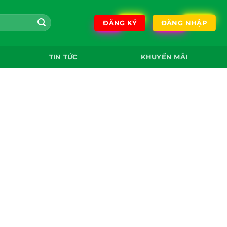
ĐĂNG KÝ
ĐĂNG NHẬP
TIN TỨC
KHUYẾN MÃI