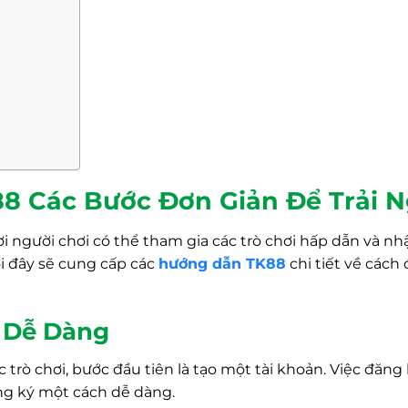
8 Các Bước Đơn Giản Để Trải 
ơi người chơi có thể tham gia các trò chơi hấp dẫn và n
i đây sẽ cung cấp các
hướng dẫn TK88
chi tiết về cách
 Dễ Dàng
rò chơi, bước đầu tiên là tạo một tài khoản. Việc đăng k
ng ký một cách dễ dàng.