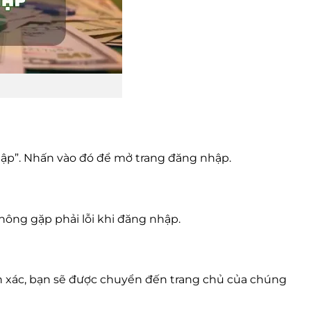
nhập”. Nhấn vào đó để mở trang đăng nhập.
ông gặp phải lỗi khi đăng nhập.
nh xác, bạn sẽ được chuyển đến trang chủ của chúng