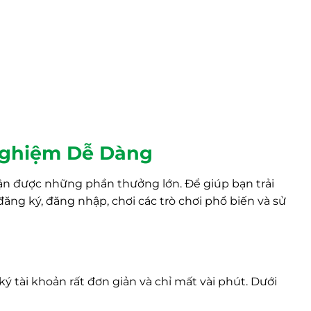
Nghiệm Dễ Dàng
hận được những phần thưởng lớn. Để giúp bạn trải
 đăng ký, đăng nhập, chơi các trò chơi phổ biến và sử
ý tài khoản rất đơn giản và chỉ mất vài phút. Dưới