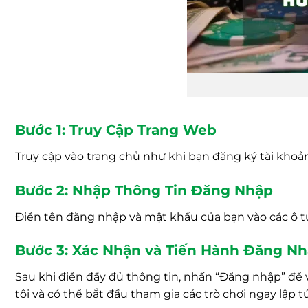
Bước 1: Truy Cập Trang Web
Truy cập vào trang chủ như khi bạn đăng ký tài khoả
Bước 2: Nhập Thông Tin Đăng Nhập
Điền tên đăng nhập và mật khẩu của bạn vào các ô 
Bước 3: Xác Nhận và Tiến Hành Đăng N
Sau khi điền đầy đủ thông tin, nhấn “Đăng nhập” để
tôi và có thể bắt đầu tham gia các trò chơi ngay lập