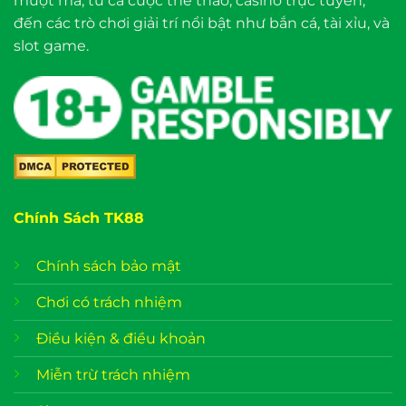
mượt mà, từ cá cược thể thao, casino trực tuyến,
đến các trò chơi giải trí nổi bật như bắn cá, tài xỉu, và
slot game.
Chính Sách TK88
Chính sách bảo mật
Chơi có trách nhiệm
Điều kiện & điều khoản
Miễn trừ trách nhiệm