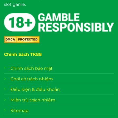
slot game.
Chính Sách TK88
Chính sách bảo mật
Chơi có trách nhiệm
Điều kiện & điều khoản
Miễn trừ trách nhiệm
Sitemap