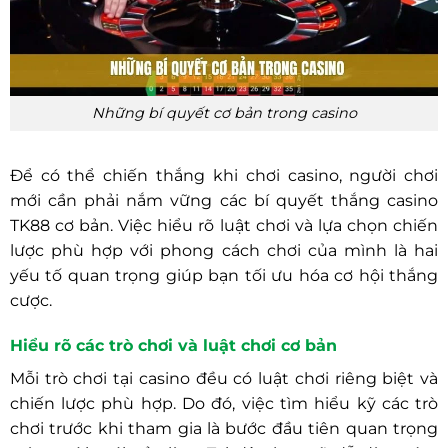
Những bí quyết cơ bản trong casino
Để có thể chiến thắng khi chơi casino, người chơi
mới cần phải nắm vững các bí quyết thắng casino
TK88 cơ bản. Việc hiểu rõ luật chơi và lựa chọn chiến
lược phù hợp với phong cách chơi của mình là hai
yếu tố quan trọng giúp bạn tối ưu hóa cơ hội thắng
cược.
Hiểu rõ các trò chơi và luật chơi cơ bản
Mỗi trò chơi tại casino đều có luật chơi riêng biệt và
chiến lược phù hợp. Do đó, việc tìm hiểu kỹ các trò
chơi trước khi tham gia là bước đầu tiên quan trọng