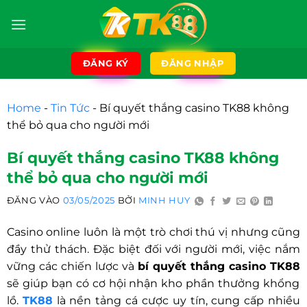
ĐĂNG KÝ
ĐĂNG NHẬP
Home
-
Tin Tức
-
Bí quyết thắng casino TK88 không
thể bỏ qua cho người mới
Bí quyết thắng casino TK88 không
thể bỏ qua cho người mới
ĐĂNG VÀO
03/05/2025
BỞI
MINH HUY
Casino online luôn là một trò chơi thú vị nhưng cũng
đầy thử thách. Đặc biệt đối với người mới, việc nắm
vững các chiến lược và
bí quyết thắng casino TK88
sẽ giúp bạn có cơ hội nhận kho phần thưởng khổng
lồ.
TK88
là nền tảng cá cược uy tín, cung cấp nhiều