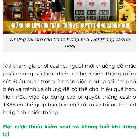
Những sai lầm cần tránh trong bí quyết thắng casino
TK88
Khi tham gia chơi casino, người mới thường dễ mắc
phải những sai lầm khiến cơ hội chiến thắng giảm
sút. Điều quan trọng là nhận diện những sai lầm phổ
biến và tránh xa chúng để có thể chơi hiệu quả hơn.
Hơn nữa, việc áp dụng các bí quyết thắng casino
TK88 có thể giúp bạn hạn chế rủi ro và tối ưu hóa cơ
hội giành chiến thắng.
Đặt cược thiếu kiểm soát và không biết khi dừng
lại