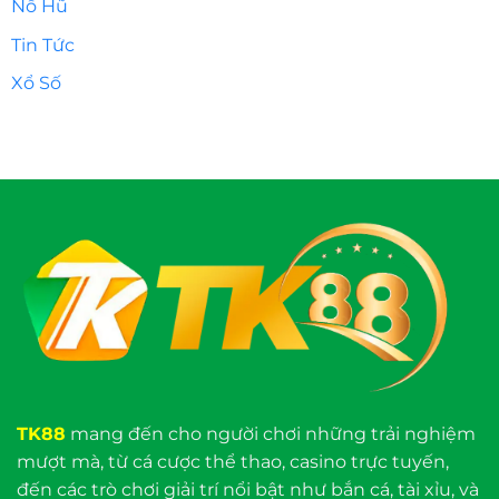
Nổ Hũ
Tin Tức
Xổ Số
TK88
mang đến cho người chơi những trải nghiệm
mượt mà, từ cá cược thể thao, casino trực tuyến,
đến các trò chơi giải trí nổi bật như bắn cá, tài xỉu, và