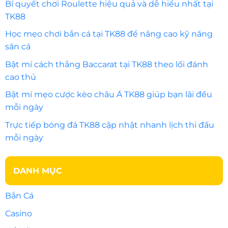
Bí quyết chơi Roulette hiệu quả và dễ hiểu nhất tại
TK88
Học mẹo chơi bắn cá tại TK88 để nâng cao kỹ năng
săn cá
Bật mí cách thắng Baccarat tại TK88 theo lối đánh
cao thủ
Bật mí mẹo cược kèo châu Á TK88 giúp bạn lãi đều
mỗi ngày
Trực tiếp bóng đá TK88 cập nhật nhanh lịch thi đấu
mỗi ngày
DANH MỤC
Bắn Cá
Casino