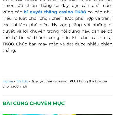
nhiên, để chiến thắng tại đây, bạn cần phải nắm
vững các
bí quyết thắng casino TK88
cơ bản như
hiểu rõ luật chơi, chọn chiến lược phù hợp và tránh
các sai lầm phổ biến. Hy vọng rằng với những bí
quyết và lời khuyên trong nội dung này, bạn sẽ có
thể tự tin và thành công hơn khi chơi casino tại
TK88
. Chúc bạn may mắn và đạt được nhiều chiến
thắng.
Home
-
Tin Tức
-
Bí quyết thắng casino TK88 không thể bỏ qua
cho người mới
BÀI CÙNG CHUYÊN MỤC