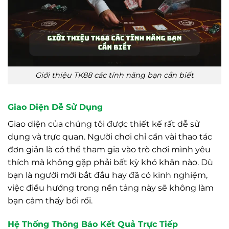
Giới thiệu TK88 các tính năng bạn cần biết
Giao Diện Dễ Sử Dụng
Giao diện của chúng tôi được thiết kế rất dễ sử
dụng và trực quan. Người chơi chỉ cần vài thao tác
đơn giản là có thể tham gia vào trò chơi mình yêu
thích mà không gặp phải bất kỳ khó khăn nào. Dù
bạn là người mới bắt đầu hay đã có kinh nghiệm,
việc điều hướng trong nền tảng này sẽ không làm
bạn cảm thấy bối rối.
Hệ Thống Thông Báo Kết Quả Trực Tiếp