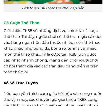
Giới thiệu TK88 các trò chơi hấp dẫn
Cá Cược Thể Thao
Giới thiệu TK88 về những dịch vụ chính là cá cược
thể thao. Tại đây, người chơi có thể tham gia cá cược
vào hàng ngàn trận đấu thuộc nhiều môn thể thao
khác nhau như bóng đá, bóng rổ, tennis và nhiều
môn thể thao khác. Tỷ lệ cược tại TK88 luôn được
cập nhật nhanh chóng, mang đến cho người chơi
cơ hội tham gia vào các trận đấu đang diễn ra trên
toàn thế giới.
Xổ Số Trực Tuyến
Nếu bạn yêu thích cảm giác hồi hộp và mong muốn
thử vận may, các chuyên gia giới thiệu TK88 cung
cấp dịch vụ xổ số trực tuyến với nhiều loại hình xổ