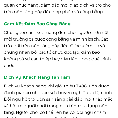
quan chức năng, đảm bảo mọi giao dịch và trò chơi
trên nền tảng này đều hợp pháp và công bằng.
Cam Kết Đảm Bảo Công Bằng
Chúng tôi cam kết mang đến cho người chơi một
môi trường cá cược công bằng và minh bạch. Các
trò chơi trên nền tảng này đều được kiểm tra và
chứng nhận bởi các tổ chức độc lập, đảm bảo
không có sự can thiệp hay gian lận trong quá trình
chơi.
Dịch Vụ Khách Hàng Tận Tâm
Dịch vụ khách hàng khi giới thiệu TK88 luôn được
đánh giá cao nhờ vào sự chuyên nghiệp và tận tình.
Đội ngũ hỗ trợ luôn sẵn sàng giải đáp mọi thắc mắc
và hỗ trợ người chơi trong quá trình sử dụng nền
tảng. Người chơi có thể liên hệ với đội ngũ chăm