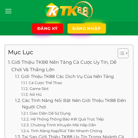
ĐĂNG KÝ
ĐĂNG NHẬP
Mục Lục
Giới Thiệu TK88 Nền Tảng Cá Cược Uy Tín, Dễ
Chơi Và Thắng Lớn
Giới Thiệu TK88 Các Dịch Vụ Của Nền Tảng
Cá Cược Thể Thao
Game Slot
Nổ Hũ
Các Tính Năng Nổi Bật Nên Giới Thiệu TK88 Đến
Người Chơi
Giao Diện Dễ Sử Dụng
Hệ Thống Thông Báo Kết Quả Trực Tiếp
Chương Trình Khuyến Mãi Hấp Dẫn
Tính Năng Nạp/Rút Tiền Nhanh Chóng
Tại Sao Giới Thiệu TK88 Uy Tín Trong Ngành Cá