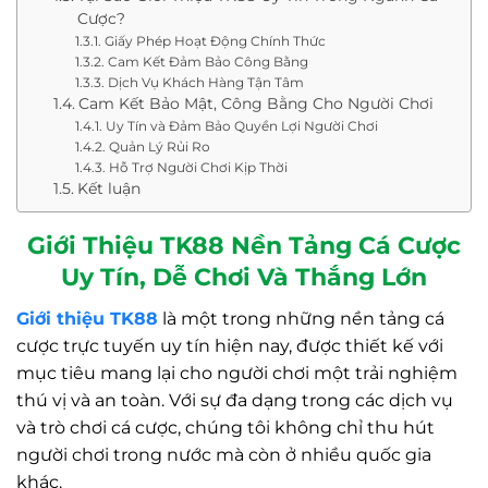
Cược?
Giấy Phép Hoạt Động Chính Thức
Cam Kết Đảm Bảo Công Bằng
Dịch Vụ Khách Hàng Tận Tâm
Cam Kết Bảo Mật, Công Bằng Cho Người Chơi
Uy Tín và Đảm Bảo Quyền Lợi Người Chơi
Quản Lý Rủi Ro
Hỗ Trợ Người Chơi Kịp Thời
Kết luận
Giới Thiệu TK88 Nền Tảng Cá Cược
Uy Tín, Dễ Chơi Và Thắng Lớn
Giới thiệu TK88
là một trong những nền tảng cá
cược trực tuyến uy tín hiện nay, được thiết kế với
mục tiêu mang lại cho người chơi một trải nghiệm
thú vị và an toàn. Với sự đa dạng trong các dịch vụ
và trò chơi cá cược, chúng tôi không chỉ thu hút
người chơi trong nước mà còn ở nhiều quốc gia
khác.