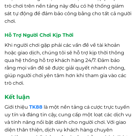
trò chơi trên nền tảng này đều có hệ thống giám
sát tự động để đảm bảo công bằng cho tất cả người
chơi.
Hỗ Trợ Người Chơi Kịp Thời
Khi người chơi gặp phải các vấn đề về tài khoản
hoặc giao dịch, chúng tôi sẽ hỗ trợ kịp thời thông
qua hệ thống hỗ trợ khách hàng 24/7. Đảm bảo
rằng mọi vấn đề sẽ được giải quyết nhanh chóng,
giúp người chơi yên tâm hơn khi tham gia vào các
trò chơi.
Kết luận
Giới thiệu
TK88
là một nền tảng cá cược trực tuyến
uy tín và đáng tin cậy, cung cấp một loạt các dịch vụ
và tính năng nổi bật dành cho người chơi. Với giao
diện thân thiện, dịch vụ khách hàng chuyên