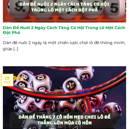
Dàn Đề Nuôi 2 Ngày Cách Tăng Cơ Hội Trúng Lô Một Cách
Đột Phá
Dàn đề nuôi 2 ngày là một chiến lược chơi lô đề thông minh,
giúp [...]
19
Th3