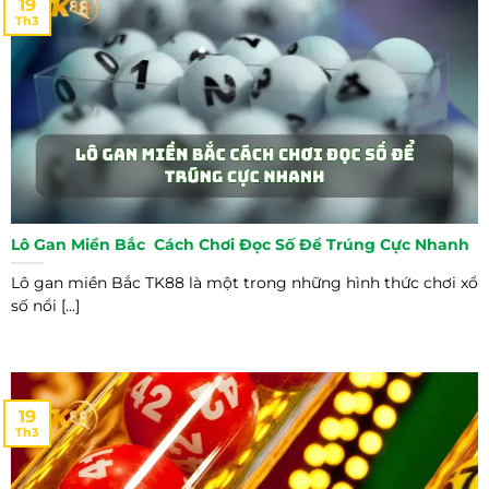
19
Th3
Lô Gan Miền Bắc Cách Chơi Đọc Số Để Trúng Cực Nhanh
Lô gan miền Bắc TK88 là một trong những hình thức chơi xổ
số nổi [...]
19
Th3