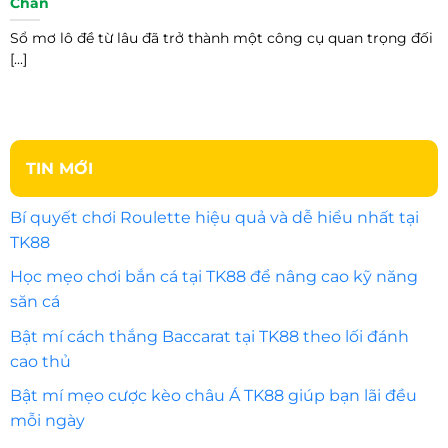
Chắn
Sổ mơ lô đề từ lâu đã trở thành một công cụ quan trọng đối
[...]
TIN MỚI
Bí quyết chơi Roulette hiệu quả và dễ hiểu nhất tại
TK88
Học mẹo chơi bắn cá tại TK88 để nâng cao kỹ năng
săn cá
Bật mí cách thắng Baccarat tại TK88 theo lối đánh
cao thủ
Bật mí mẹo cược kèo châu Á TK88 giúp bạn lãi đều
mỗi ngày