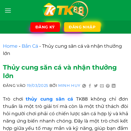
ĐĂNG KÝ
ĐĂNG NHẬP
Home
-
Bắn Cá
-
Thủy cung săn cá và nhận thưởng
lớn
Thủy cung săn cá và nhận thưởng
lớn
ĐĂNG VÀO
19/03/2025
BỞI
MINH HUY
Trò chơi
thủy cung săn cá
TK88 không chỉ đơn
thuần là một trò giải trí mà còn là một thử thách đòi
hỏi người chơi phải có chiến lược săn cá hợp lý và khả
năng ứng biến nhanh chóng. Đây là một trò chơi kết
hợp giữa yếu tố may mắn và kỹ năng, giúp bạn đắm