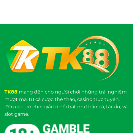
TK88
mang đến cho người chơi những trải nghiệm
mượt mà, từ cá cược thể thao, casino trực tuyến,
đến các trò chơi giải trí nổi bật như bắn cá, tài xỉu, và
slot game.