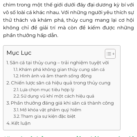
chìm trong một thế giới dưới đáy đại dương kỳ bí với
vô số loài cá khác nhau. Với những người yêu thích sự
thử thách và khám phá, thủy cung mang lại cơ hội
không chỉ để giải trí mà còn để kiếm được những
phần thưởng hấp dẫn.
Mục Lục
Săn cá tại thủy cung – trải nghiệm tuyệt vời
Khám phá không gian thủy cung săn cá
Hình ảnh và âm thanh sống động
Chiến lược săn cá hiệu quả trong thủy cung
Lựa chọn mục tiêu hợp lý
Sử dụng vũ khí một cách hiệu quả
Phần thưởng đáng giá khi săn cá thành công
Mở khóa vật phẩm quý hiếm
Tham gia sự kiện đặc biệt
Kết luận