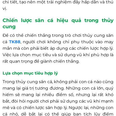
chi tiết, tạo nên một trải nghiệm đầy hấp dẫn và thú
vị.
Chiến lược săn cá hiệu quả trong thủy
cung
Để có thể chiến thắng trong trò chơi thủy cung săn
cá
TK88
, người chơi không chỉ phụ thuộc vào may
mắn mà còn phải biết áp dụng các chiến lược hợp lý.
Việc lựa chọn mục tiêu và sử dụng vũ khí phù hợp là
rất quan trọng để giành chiến thắng.
Lựa chọn mục tiêu hợp lý
Trong thủy cung săn cá, không phải con cá nào cũng
mang lại giá trị tương đương. Những con cá lớn, quý
hiếm sẽ mang lại nhiều điểm số, nhưng lại rất khó
bắt, đòi hỏi người chơi phải sử dụng các vũ khí mạnh
mẽ và có chiến lược săn hợp lý. Ngược lại, những con
cá nhỏ, dễ bắt lại có thể giúp bạn tích lũy điểm