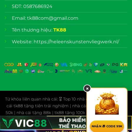
SĐT: 0587686924
Email:
tk88com@gmail.com
Tên thương hiệu:
TK88
Website: https://heleenskunstenvliegwerk.nl/
×
Từ khóa liên quan nhà cái: 🎖 Top 10 nhà cái uy tín Tk88 | nhà
cái tk88 tặng tiền trải nghiệm | nhà cái mới | nhà cái tặng
50k | nhà cái tặng 88k | tk88 tặng 100k trải nghiệm | game
bài đổi thưởng uy tín... 🎖 TK88 Top trang cá cược bóng đá
uy tín nhất Việt Nam...
NHẬN 🎁 CODE 99K