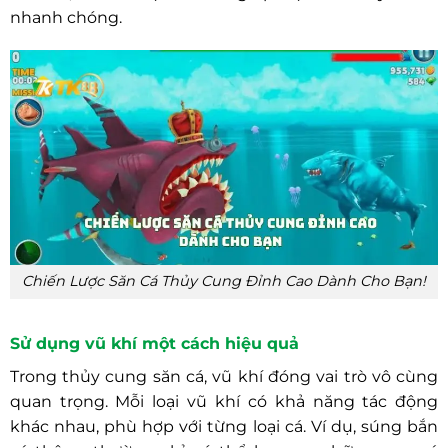
nhanh chóng.
Chiến Lược Săn Cá Thủy Cung Đỉnh Cao Dành Cho Bạn!
Sử dụng vũ khí một cách hiệu quả
Trong thủy cung săn cá, vũ khí đóng vai trò vô cùng
quan trọng. Mỗi loại vũ khí có khả năng tác động
khác nhau, phù hợp với từng loại cá. Ví dụ, súng bắn