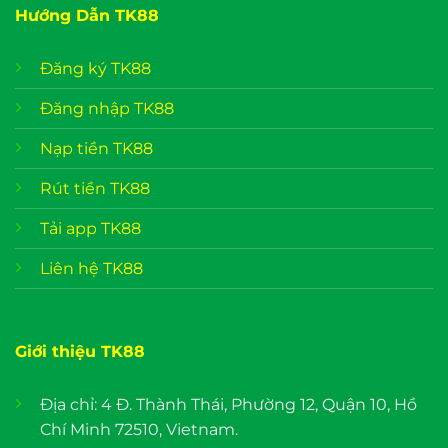
Hướng Dẫn TK88
Đăng ký TK88
Đăng nhập TK88
Nạp tiền TK88
Rút tiền TK88
Tải app TK88
Liên hệ TK88
Giới thiệu TK88
Địa chỉ: 4 Đ. Thành Thái, Phường 12, Quận 10, Hồ
Chí Minh 72510, Vietnam.