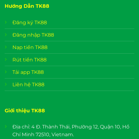
Hướng Dẫn TK88
Đăng ký TK88
Đăng nhập TK88
Nạp tiền TK88
Rút tiền TK88
Tải app TK88
Liên hệ TK88
Giới thiệu TK88
Địa chỉ: 4 Đ. Thành Thái, Phường 12, Quận 10, Hồ
Chí Minh 72510, Vietnam.