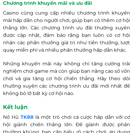
Chương trình khuyến mãi và ưu đãi
Casino cũng cung cấp nhiều chương trình khuyến
mãi hấp dẫn cho người chơi, giúp bạn có thêm cơ hội
thắng lớn. Các chương trình ưu đãi thường xuyên
được cập nhật, đảm bảo rằng bạn luôn có cơ hội
nhận các phần thưởng giá trị như tiền thưởng, lượt
quay miễn phí và nhiều phần thưởng hấp dẫn khác.
Những khuyến mãi này không chỉ tăng cường trải
nghiệm chơi game mà còn giúp bạn nâng cao số vốn
chơi và gia tăng cơ hội chiến thắng. Hãy theo dõi
thường xuyên các chương trình ưu đãi mới nhất để
không bỏ lỡ bất kỳ cơ hội nào.
Kết luận
Nổ Hũ
TK88
là một trò chơi cá cược hấp dẫn với cơ
hội giành chiến thắng lớn. Để giành được phần
thưởng khủng, bạn cần hiểu rõ cách chơi, áp dụng