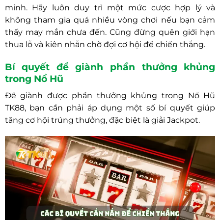
minh. Hãy luôn duy trì một mức cược hợp lý và
không tham gia quá nhiều vòng chơi nếu bạn cảm
thấy may mắn chưa đến. Cũng đừng quên giới hạn
thua lỗ và kiên nhẫn chờ đợi cơ hội để chiến thắng.
Bí quyết để giành phần thưởng khủng
trong Nổ Hũ
Để giành được phần thưởng khủng trong Nổ Hũ
TK88, bạn cần phải áp dụng một số bí quyết giúp
tăng cơ hội trúng thưởng, đặc biệt là giải Jackpot.