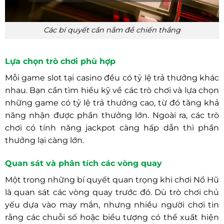
Các bí quyết cần nắm để chiến thắng
Lựa chọn trò chơi phù hợp
Mỗi game slot tại casino đều có tỷ lệ trả thưởng khác
nhau. Bạn cần tìm hiểu kỹ về các trò chơi và lựa chọn
những game có tỷ lệ trả thưởng cao, từ đó tăng khả
năng nhận được phần thưởng lớn. Ngoài ra, các trò
chơi có tính năng jackpot càng hấp dẫn thì phần
thưởng lại càng lớn.
Quan sát và phân tích các vòng quay
Một trong những bí quyết quan trọng khi chơi Nổ Hũ
là quan sát các vòng quay trước đó. Dù trò chơi chủ
yếu dựa vào may mắn, nhưng nhiều người chơi tin
rằng các chuỗi số hoặc biểu tượng có thể xuất hiện