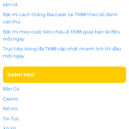
săn cá
Bật mí cách thắng Baccarat tại TK88 theo lối đánh
cao thủ
Bật mí mẹo cược kèo châu Á TK88 giúp bạn lãi đều
mỗi ngày
Trực tiếp bóng đá TK88 cập nhật nhanh lịch thi đấu
mỗi ngày
DANH MỤC
Bắn Cá
Casino
Nổ Hũ
Tin Tức
Xổ Số