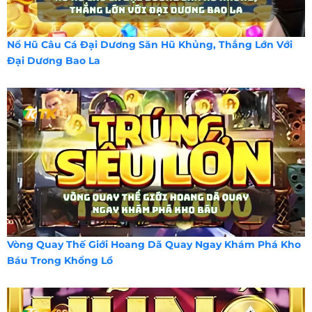
Nổ Hũ Câu Cá Đại Dương Săn Hũ Khủng, Thắng Lớn Với
Đại Dương Bao La
Vòng Quay Thế Giới Hoang Dã Quay Ngay Khám Phá Kho
Báu Trong Khổng Lồ