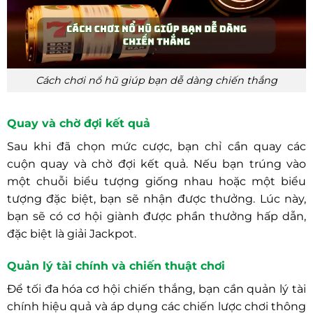
Cách chơi nổ hũ giúp bạn dễ dàng chiến thắng
Quay và chờ đợi kết quả
Sau khi đã chọn mức cược, bạn chỉ cần quay các
cuộn quay và chờ đợi kết quả. Nếu bạn trúng vào
một chuỗi biểu tượng giống nhau hoặc một biểu
tượng đặc biệt, bạn sẽ nhận được thưởng. Lúc này,
bạn sẽ có cơ hội giành được phần thưởng hấp dẫn,
đặc biệt là giải Jackpot.
Quản lý tài chính và chiến thuật chơi
Để tối đa hóa cơ hội chiến thắng, bạn cần quản lý tài
chính hiệu quả và áp dụng các chiến lược chơi thông