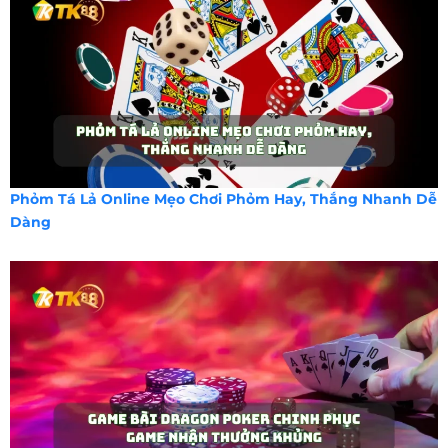
Phỏm Tá Lả Online Mẹo Chơi Phỏm Hay, Thắng Nhanh Dễ
Dàng