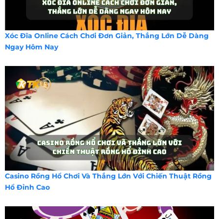
Xóc Đĩa Online Cách Chơi Đơn Giản, Thắng Lớn Dễ Dàng
Ngay Hôm Nay
Casino Rồng Hổ Chơi Và Thắng Lớn Với Chiến Thuật Rồng
Hổ Đỉnh Cao