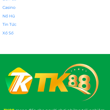
Casino
Nổ Hũ
Tin Tức
Xổ Số