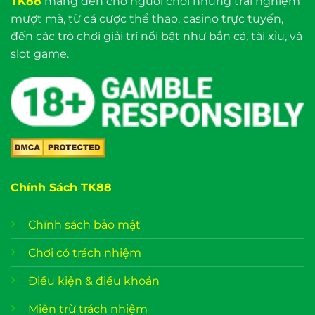
TK88
mang đến cho người chơi những trải nghiệm
mượt mà, từ cá cược thể thao, casino trực tuyến,
đến các trò chơi giải trí nổi bật như bắn cá, tài xỉu, và
slot game.
Chính Sách TK88
Chính sách bảo mật
Chơi có trách nhiệm
Điều kiện & điều khoản
Miễn trừ trách nhiệm